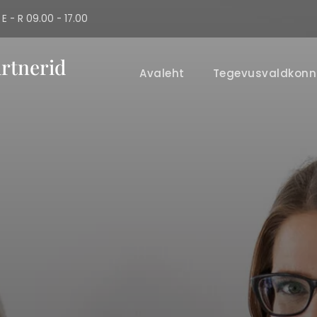
E - R 09.00 - 17.00
rtnerid
Avaleht
Tegevusvaldkon