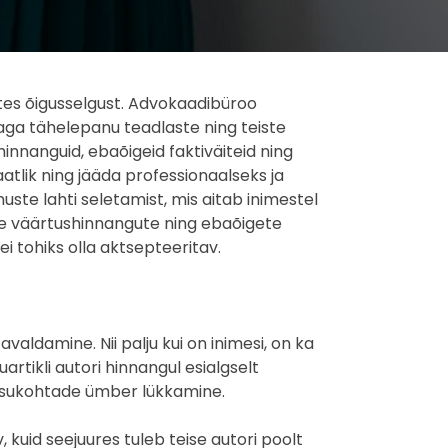
utes õigusselgust. Advokaadibüroo
aga tähelepanu teadlaste ning teiste
hinnanguid, ebaõigeid faktiväiteid ning
lik ning jääda professionaalseks ja
uste lahti seletamist, mis aitab inimestel
te väärtushinnangute ning ebaõigete
 tohiks olla aktsepteeritav.
aldamine. Nii palju kui on inimesi, on ka
artikli autori hinnangul esialgselt
 seisukohtade ümber lükkamine.
 kuid seejuures tuleb teise autori poolt