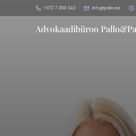
+372 7 300 342
·
info@pallo.ee
·
Advokaadibüroo Pallo&Pa