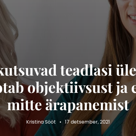
utsuvad teadlasi üle
ab objektiivsust ja 
mitte ärapanemist
Kristina Sööt
•
17 detsember, 2021