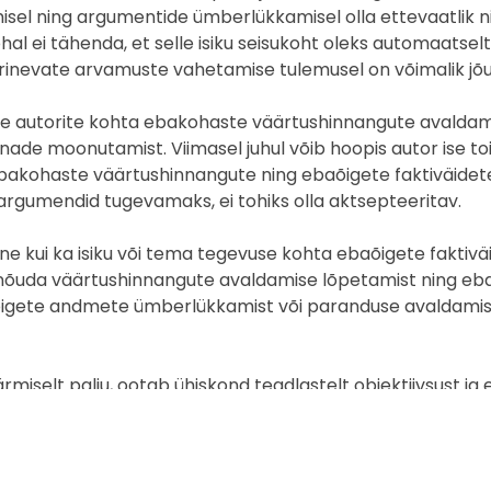
misel ning argumentide ümberlükkamisel olla ettevaatlik ni
ukohal ei tähenda, et selle isiku seisukoht oleks automaats
erinevate arvamuste vahetamise tulemusel on võimalik jõu
iste autorite kohta ebakohaste väärtushinnangute avaldami
sõnade moonutamist. Viimasel juhul võib hoopis autor ise 
ebakohaste väärtushinnangute ning ebaõigete faktiväideteg
gumendid tugevamaks, ei tohiks olla aktsepteeritav.
ne kui ka isiku või tema tegevuse kohta ebaõigete faktiv
us nõuda väärtushinnangute avaldamise lõpetamist ning 
igete andmete ümberlükkamist või paranduse avaldamist on
ärmiselt palju, ootab ühiskond teadlastelt objektiivsust j
aaksid ühiskonna liikmed võtta vastu informeeritud ja tead
 Väga tervitatavad oleksid erinevaid arvamusi jagavate tea
 autorid aktsepteeriksid teineteise eriarvamusi. See aita
muste massiline avaldamine tekitab aga ühiskonnas vaid lõ