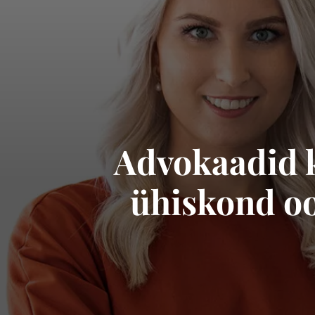
Advokaadid k
ühiskond oot