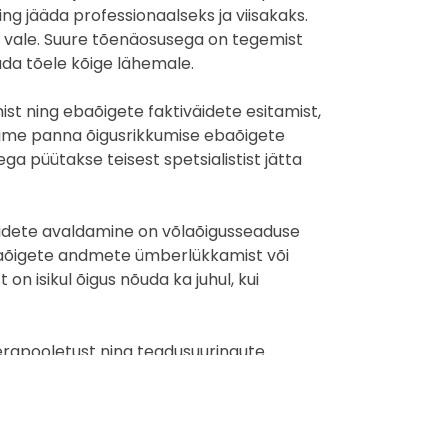
ng jääda professionaalseks ja viisakaks.
elt vale. Suure tõenäosusega on tegemist
da tõele kõige lähemale.
st ning ebaõigete faktiväidete esitamist,
toime panna õigusrikkumise ebaõigete
a püütakse teisest spetsialistist jätta
äidete avaldamine on võlaõigusseaduse
ebaõigete andmete ümberlükkamist või
 isikul õigus nõuda ka juhul, kui
a erapooletust ning teadusuuringute
likud otsused nii enda kui ka oma
dlaste ühisartiklid, kus on käsitletud nii
ks luua ühiskonnas siduvust ja taastaks
hestumist ja usaldamatust ning seda eriti