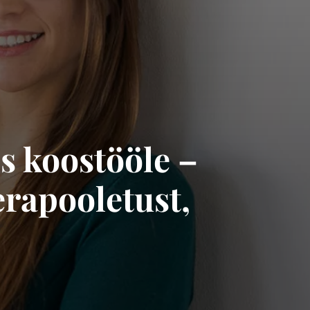
s koostööle –
erapooletust,