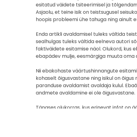
esitatud väidete tsiteerimisel ja tõlgenda
Asjaolu, et teine isik on teistsugusel seis
hoopis probleemi ühe tahuga ning ainult 
Enda artikli avaldamisel tuleks vältida te
sealhulgas tuleks vältida eelneva autori 
faktiväidete esitamise näol. Olukord, kus 
ebapädev mulje, eesmärgiga muuta oma ar
Nii ebakohaste väärtushinnangute esitami
kohaselt õigusvastane ning isikul on õig
paranduse avaldamist avaldaja kulul. Ebaõ
andmete avaldamine ei ole õigusvastane.
Tänases olukorras, kus erinevat infot on ä
tulemuste lahti seletamist, mille pinnalt s
lähedaste tervist puudutavates küsimustes.
poolt- kui vastuargumente korraga ning kus
usalduse, mida on täna väga vaja. Eriarva