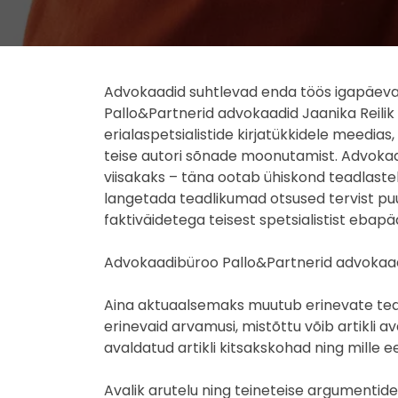
Advokaadid suhtlevad enda töös igapäevase
Pallo&Partnerid advokaadid Jaanika Reilik
erialaspetsialistide kirjatükkidele meedias
teise autori sõnade moonutamist. Advokaa
viisakaks – täna ootab ühiskond teadlastel
langetada teadlikumad otsused tervist pu
faktiväidetega teisest spetsialistist eba
Advokaadibüroo Pallo&Partnerid advokaadid 
Aina aktuaalsemaks muutub erinevate teadla
erinevaid arvamusi, mistõttu võib artikli av
avaldatud artikli kitsakskohad ning mille 
Avalik arutelu ning teineteise argumentidel