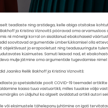
lt teadlaste ning arstidega, kelle abiga otsitakse koht
 Bakhoff ja Kristina Viznovitš pööravad oma arvamusloos 
, mis nii mõnelgi korral on sisaldanud ebakohaseid väärtus
did soovitavad argumentide ümberlükkamisel olla ettevaat
t objektiivsust ja erapooletust ning teadusuuringute tulem
udutavates küsimustes. Samuti leiavad nad, et ebakohas
pädeva mulje jätmine oma argumentide tugevdamise nimel ei
Jaanika Reilik Bakhoff ja Kristina Viznovitš:
ste ja spetsialistide poolt COVID-19 teemadel artiklite av
aldamine kaasa tuua vastuartikli, milles tuuakse välja vastu
eesmärgiks on üldjuhul ka algselt avaldatud artikli autori
e või eksimustele tähelepanu juhtimine on igati tervitatav,